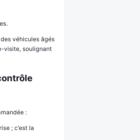
es.
 des véhicules âgés
-visite, soulignant
ontrôle
ommandée :
ise ; c’est la