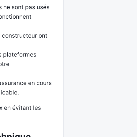
s ne sont pas usés
fonctionnent
s constructeur ont
es plateformes
otre
d’assurance en cours
licable.
 en évitant les
echnique