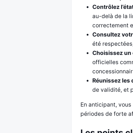
Contrôlez l’éta
au-delà de la l
correctement et
Consultez votr
été respectées,
Choisissez un 
officielles co
concessionnair
Réunissez les
de validité, et
En anticipant, vous
périodes de forte a
Les points c