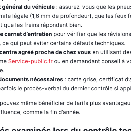
t général du véhicule
: assurez-vous que les pneu
imite légale (1,6 mm de profondeur), que les feux 
 que les freins répondent bien.
e carnet d’entretien
pour vérifier que les révision
 ce qui peut éviter certains défauts techniques.
centre agréé proche de chez vous
en utilisant d
mme
Service-public.fr
ou en demandant conseil à v
e.
 documents nécessaires
: carte grise, certificat 
 parfois le procès-verbal du dernier contrôle si app
 pouvez même bénéficier de tarifs plus avantageux
ffluence, comme la fin d’année.
lés examinés lors du contrôle t