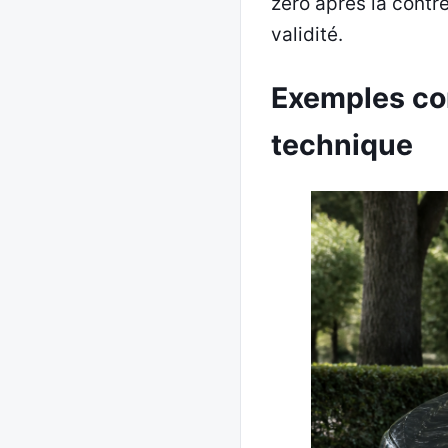
zéro après la contre-
validité.
Exemples conc
technique