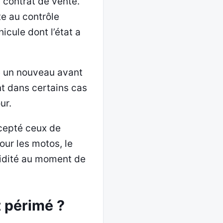
 contrat de vente.
te au contrôle
hicule dont l’état a
re un nouveau avant
nt dans certains cas
ur.
xcepté ceux de
our les motos, le
alidité au moment de
t périmé ?