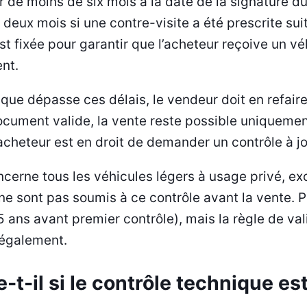
r de moins de six mois à la date de la signature du
 deux mois si une contre-visite a été prescrite sui
 est fixée pour garantir que l’acheteur reçoive un vé
nt.
nique dépasse ces délais, le vendeur doit en refai
ocument valide, la vente reste possible uniqueme
’acheteur est en droit de demander un contrôle à jo
ncerne tous les véhicules légers à usage privé, e
ne sont pas soumis à ce contrôle avant la vente. P
 (5 ans avant premier contrôle), mais la règle de v
 également.
-t-il si le contrôle technique es